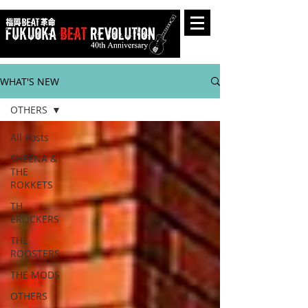
WHAT'S NEW
OTHERS
All Posts
SHEENA &
THE
ROKKETS
TH
eROCKERS
THE
ROOSTERS
THE MODS
OTHERS