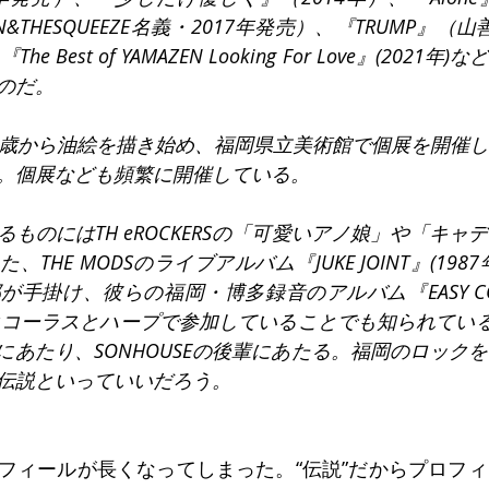
EN&THESQUEEZE名義・2017年発売）、『TRUMP』（
e Best of YAMAZEN Looking For Love』(202
のだ。
9歳から油絵を描き始め、福岡県立美術館で個展を開催
。個展なども頻繁に開催している。
ものにはTH eROCKERSの「可愛いアノ娘」や「キャ
THE MODSのライブアルバム『JUKE JOINT』(198
手掛け、彼らの福岡・博多録音のアルバム『EASY COME
クコーラスとハープで参加していることでも知られている。T
Sの先輩にあたり、SONHOUSEの後輩にあたる。福岡のロッ
伝説といっていいだろう。
フィールが長くなってしまった。“伝説”だからプロフ