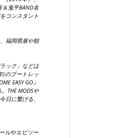
山善＆鬼平BAND名
1年)などをコンスタント
し、福岡県展や朝
デラック」などは
7年)のブートレッ
 EASY GO』
HE MODSや
クを今日に繋げる、
ィールやエピソー