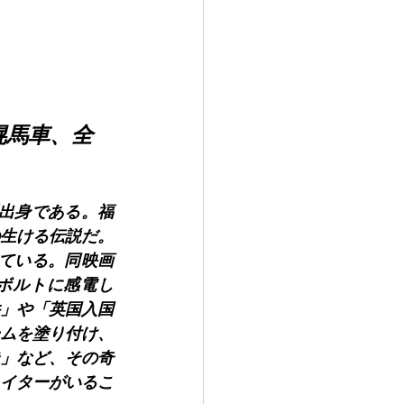
e幌馬車、全
区出身である。福
生ける伝説だ。
れている。同映画
0ボルトに感電し
」や「英国入国
ムを塗り付け、
」など、その奇
イターがいるこ