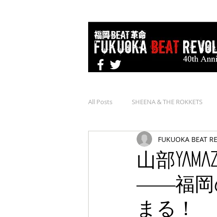
All Posts
SHEENA & THE ROKKETS
FUKUOKA BEAT R
山部YAM
――福岡の
まる！