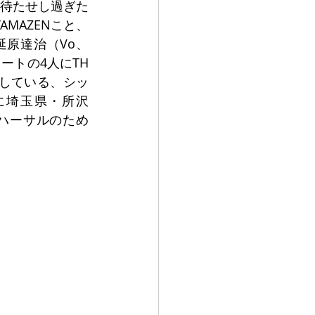
待たせし過ぎた
AMAZENこと、
延原達治（Vo、
トの4人にTH 
も出している、シッ
に埼玉県・所沢
リハーサルのため