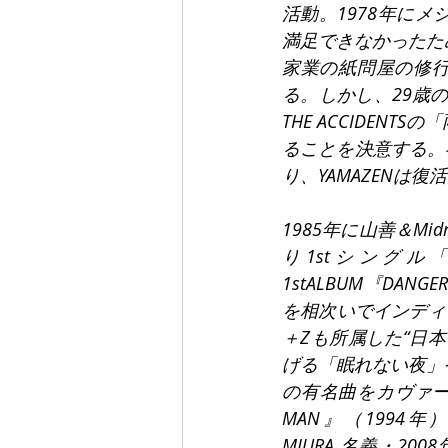
活動。1978年に
満足できなかったた
家業の紙問屋の修
る。しかし、29歳
THE ACCIDE
ることを決意する。福
り、YAMAZENは復
1985年に山善＆Mid
り1stシングル「
1stALBUM『DANG
を相次いでインディー
＋Zも所属した“日
げる「眠れない夜」
の有名曲をカヴァー
MAN』（1994年）、『FU
MIURA 名義・20