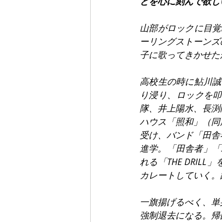
とを心に刻んで欲し
山部がロックに目覚
ーリングストーンズの
子に歌ってきかせた
高校生の時に鮎川誠
り浸り、ロックを叩
隊、井上陽水、長渕
ハウス「照和」（同
受け、バンド「田舎
進学。「田舎者」「
れる「THE DRI
カレートしていく。
一旗揚げるべく、単
強制退去になる。帰