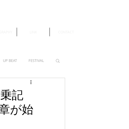
GRAPHY
LINK
CONTACT
UP BEAT
FESTIVAL
同乗記
新章が始