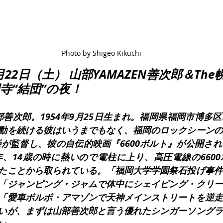
Photo by Shigeo Kikuchi
年4月22日（土） 山部YAMAZEN善次郎＆Th
寺“結団”の夜！
山部善次郎。1954年9月25日生まれ。福岡県福岡市博多
動を続ける彼はいうまでもなく、福岡のロックシーンの
地崇が監督し、彼の自伝的映画『6600ボルト』が公開さ
9年、14歳の時に熱いので電柱に上り、高圧電線の660
たことから取られている。「福岡大学学園祭石投げ事件
「ジャンピング・ジャムで体中にシェイビング・クリー
「愛車ボルボ・アマゾンで天神メインストリートを逆走
いが、まずは山部善次郎と言う優れたシンガーソングラ