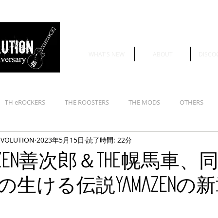
WHAT'S NEW
ABOUT
DISCO
TH eROCKERS
THE ROOSTERS
THE MODS
OTHERS
EVOLUTION
2023年5月15日
読了時間: 22分
AZEN善次郎＆The幌馬車、
生ける伝説YAMAZENの