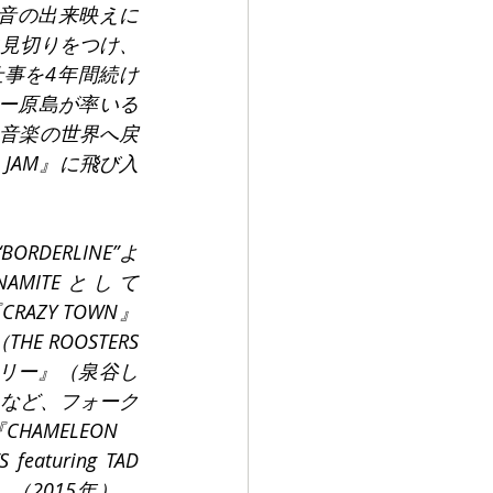
録音の出来映えに
に見切りをつけ、
事を4年間続け
リー原島が率いる
り、音楽の世界へ戻
JAM』に飛び入
RDERLINE”よ
AMITEとして
RAZY TOWN』
 ROOSTERS
ボリー』（泉谷し
など、フォーク
AMELEON　
aturing TAD 
』（2015年）、