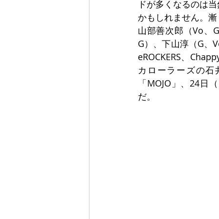
ドが多くなるのは当
かもしれません。漸く
山部善次郎（Vo、
G）、下山淳（G、V
eROCKERS、C
カローラーズの石
「MOJO」、24
だ。