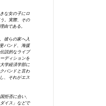
きな女の子にロ
言う。実際、その
理由である。
い、彼らの家へ入
甲斐バンド、海援
伝説的なライブ
ーディションを
大学経済学部に
ンクバンドと言わ
返し、それがエス
国拒否に合い、
ダイス」などで