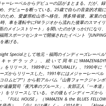
メジャーレーベルからデビューの話がまとまる。だが、
め、デビューを断っている。25歳で自らの音楽的才能
行のため、愛媛県松山市へ移住。博多帰省後、家業の仕
の時、車を運転中にFMラジオから流れた後輩のスマイ
NTSの「雨のメインストリート」を聞いたのがきっかけにな
岡スポーツセンターで開催されたイベント『JUNPING 
活を遂げる。
night Specialとして地元・福岡のインディーズレーベル“BO
キャデラック」、続いて同年にYAMAZEN&DYN
ER』をリリース。1989年に『NATURALLY』、1990年に『C
ズからリリースした。1991年にはメジャーレーベル（THE
本コロムビア”）から初アルバム『山善フォークジャン
や遠藤賢司「夜汽車のブルース」、友部正人「一本道」
）をリリースしている。その後もインディーズから『CH
LL HOUSE』（YAMAZEN & the BLUES FELLOWS fe
08年発売）、『少しだけ優しく』（2014年）、『Alone