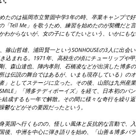
い。
めたのは福岡市立警固中学3年の時、卒業キャンプで好
「Tell Me」を歌うため、練習を始めたのが契機だと
かわからないが、女の子にもてたいという、いかにもな
、篠山哲雄、浦田賢一というSONHOUSEの3人に出会
き込まれる。1971年、高校生の頃にチューリップや
剛、森山達也、陣内孝則、石橋凌などが出演した博多の
所は伝説の舞台ではあるが、いまも現存している）のオ
者」としてステージに立った。その後、山部は九州産業
SMILE」「博多テディボーイズ」を経て、日本初のパ
LL」を結成するも一年で解散。その間に様々な奇行を繰り
躁鬱などがその要因だったという。
身英国へ行くものの、怪しい風体と反抗的な言動で、入
国後、中洲を中心に弾き語りを始め、「山善＆博多パラ