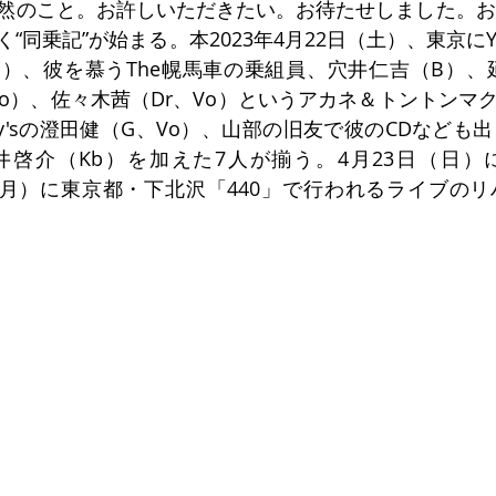
然のこと。お許しいただきたい。お待たせしました。お
“同乗記”が始まる。本2023年4月22日（土）、東京にY
G）、彼を慕うThe幌馬車の乗組員、穴井仁吉（B）、
o）、佐々木茜（Dr、Vo）というアカネ＆トントンマクー
happy'sの澄田健（G、Vo）、山部の旧友で彼のCDなど
井啓介（Kb）を加えた7人が揃う。4月23日（日）
日（月）に東京都・下北沢「440」で行われるライブの