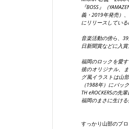
『BOSS』（YAMAZ
義・2019年発売）、『Th
にリリースしている
音楽活動の傍ら、3
日新聞賞などに入賞
福岡のロックを愛する
彼のオリジナル、また、
グ風イラストは山部が
（1988年）にバッ
TH eROCKER
福岡のまさに生ける
すっかり山部のプロ