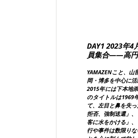
DAY1 2023
員集合――高円
YAMAZENこと、
岡・博多を中心に活
2015年には下本
のタイトルは196
て、左目と鼻を失っ
拒否、強制送還」、
客に水をかける」、
行や事件は数限りな