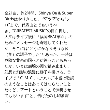
全21曲、約2時間、Shinya Oe & Super 
Birdsはやりきった。 “S”や"Z"から“ソ
ロ”まで、代表曲とでもいうべ
き、“GREATEST MUSIC”の目白押し。
大江はライブ後に『福岡BEAT革命』の
ためにメッセージを寄越してくれた
が、そこには“どうにかなりそうな位
（笑）の調子でした”とあった。一時は
危険な黄泉の国へと彷徨うこともあっ
たが、いまは崩壊の淵で踏み止まり、
幻想と幻影の浪漫に梯子を掛ける。ラ
イブで「C. M. C.」について“本当は歌詞
のようなことはあってはならないこと
だけど、アートということで演奏させ
てもらいます”と、告げたのも印象深
い。