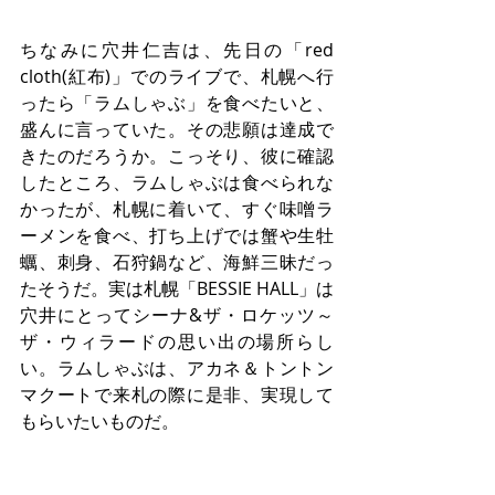
ちなみに穴井仁吉は、先日の「red 
cloth(紅布)」でのライブで、札幌へ行
ったら「ラムしゃぶ」を食べたいと、
盛んに言っていた。その悲願は達成で
きたのだろうか。こっそり、彼に確認
したところ、ラムしゃぶは食べられな
かったが、札幌に着いて、すぐ味噌ラ
ーメンを食べ、打ち上げでは蟹や生牡
蠣、刺身、石狩鍋など、海鮮三昧だっ
たそうだ。実は札幌「BESSIE HALL」は
穴井にとってシーナ&ザ・ロケッツ～
ザ・ウィラードの思い出の場所らし
い。ラムしゃぶは、アカネ＆トントン
マクートで来札の際に是非、実現して
もらいたいものだ。