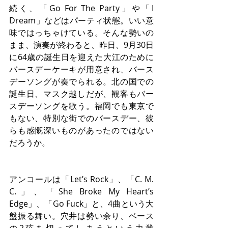
続く、「Go For The Party」や「I 
Dream」などはパーティ状態。いい意
味ではっちゃけている。そんな勢いの
まま、演奏が終わると、昨日、9月30日
に64歳の誕生日を迎えた大江のために
バースデーケーキが用意され、バース
デーソングが奏でられる。北の国での
誕生日、マスク越しだが、観客もバー
スデーソングを歌う。福岡でも東京で
もない、特別な街でのバースデー、彼
らも感慨深いものがあったのではない
だろうか。
アンコールは「Let’s Rock」、「C. M. 
C.」、「She Broke My Heart’s 
Edge」、「Go Fuck」と、4曲という大
盤振る舞い。穴井は勢い余り、ベース