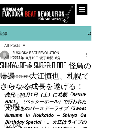
記事
All Posts
FUKUOKA BEAT REVOLUTION
All Posts
2022年10月10日
読了時間: 6分
Shinya Oe & Super Birds 怪鳥の
SHEENA & THE ROKKETS
帰還――大江慎也、札幌で
TH eROCKERS
さらなる成長を遂げる！
THE ROOSTERS
先日、10月1日（土）に札幌「BESSIE 
THE MODS
HALL」（ベッシーホール）で行われた
OTHERS
大江慎也のバースデーライブ「Sweet 
Autumn in Hokkaido～Shinya Oe 
UP BEAT
Birthday Special」。大江はライブの
FESTIVAL