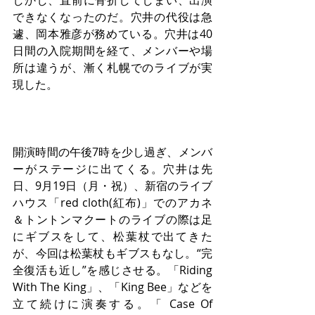
しかし、直前に骨折してしまい、出演
できなくなったのだ。穴井の代役は急
遽、岡本雅彦が務めている。穴井は40
日間の入院期間を経て、メンバーや場
所は違うが、漸く札幌でのライブが実
現した。
開演時間の午後7時を少し過ぎ、メンバ
ーがステージに出てくる。穴井は先
日、9月19日（月・祝）、新宿のライブ
ハウス「red cloth(紅布)」でのアカネ
＆トントンマクートのライブの際は足
にギブスをして、松葉杖で出てきた
が、今回は松葉杖もギブスもなし。“完
全復活も近し”を感じさせる。「Riding 
With The King」、「King Bee」などを
立て続けに演奏する。「 Case Of 