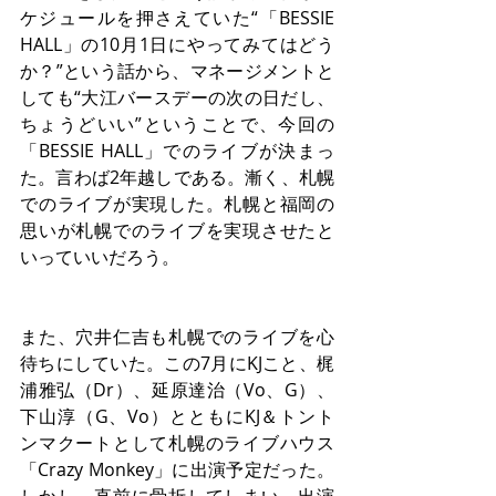
ケジュールを押さえていた“「BESSIE 
HALL」の10月1日にやってみてはどう
か？”という話から、マネージメントと
しても“大江バースデーの次の日だし、
ちょうどいい”ということで、今回の
「BESSIE HALL」でのライブが決まっ
た。言わば2年越しである。漸く、札幌
でのライブが実現した。札幌と福岡の
思いが札幌でのライブを実現させたと
いっていいだろう。
また、穴井仁吉も札幌でのライブを心
待ちにしていた。この7月にKJこと、梶
浦雅弘（Dr）、延原達治（Vo、G）、
下山淳（G、Vo）とともにKJ＆トント
ンマクートとして札幌のライブハウス
「Crazy Monkey」に出演予定だった。