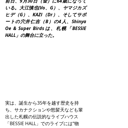
前日、9月30日（金）に64歳になって
いる。大江慎也(Vo、G）、ヤマジカズ
ヒデ（G）、KAZI（Dr）、そしてサポ
ートの穴井仁吉（B）の4人、Shinya 
Oe & Super Birdsは、札幌「BESSIE 
HALL」の舞台に立った。
実は、誕生から35年を越す歴史を持
ち、サカナクションや怒髪天なども輩
出した札幌の伝説的なライブハウス
「BESSIE HALL」でのライブには“物