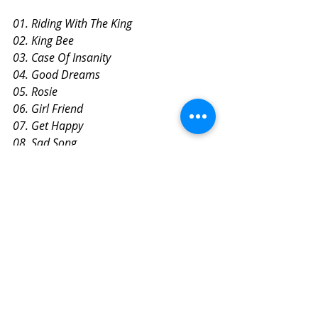
01. Riding With The King
02. King Bee
03. Case Of Insanity
04. Good Dreams
05. Rosie
06. Girl Friend
07. Get Happy
08. Sad Song
09. In Nurnberg
10. Venus
11. 何処へ行こうか
12. When The Time Is No Meaning（新）
13. Stream Of Fun
14. Go For The Party
15. I Dream
～バースデーケーキ～
En.1 
16. Let’s Rock